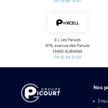
04 76 68 79 97
Z.I. Les Paluds
878, avenue des Paluds
13400 AUBAGNE
04 42 84 31 50
Nos p
Étiqu