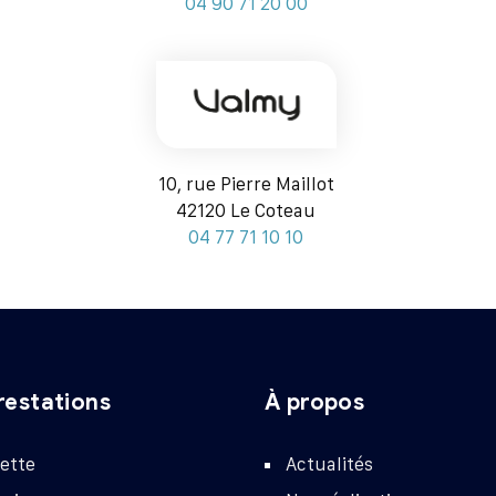
04 90 71 20 00
10, rue Pierre Maillot
42120 Le Coteau
04 77 71 10 10
restations
À propos
ette
Actualités