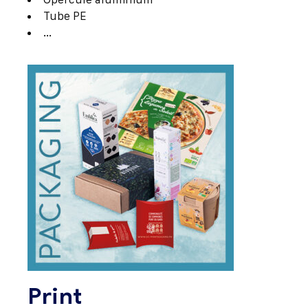
Tube PE
…
Print