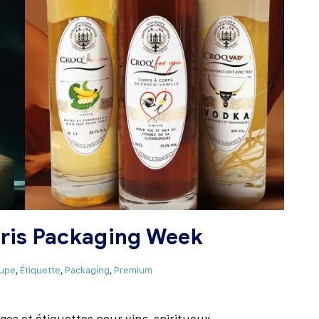
aris Packaging Week
oupe
,
Étiquette
,
Packaging
,
Premium
s et étiquettes pour vins, spiritueux,